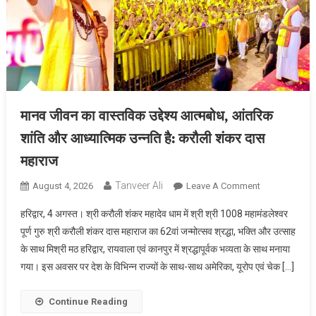
मानव जीवन का वास्तविक उद्देश्य आत्मबोध, आंतरिक
शांति और आध्यात्मिक उन्नति है: करौली शंकर दास
महाराज
Tanveer Ali
August 4, 2026
Leave A Comment
On मानव जीवन
का वास्तविक
हरिद्वार, 4 अगस्त। श्री करौली शंकर महादेव धाम में श्री श्री 1008 महामंडलेश्वर
उद्देश्य
पूर्ण गुरु श्री करौली शंकर दास महाराज का 62वां जन्मोत्सव श्रद्धा, भक्ति और उत्साह
आत्मबोध,
के साथ मिश्री मठ हरिद्वार, रायवाला एवं कानपुर में श्रद्धापूर्वक भव्यता के साथ मनाया
आंतरिक शांति
गया। इस अवसर पर देश के विभिन्न राज्यों के साथ-साथ अमेरिका, यूरोप एवं चेक […]
और
आध्यात्मिक
उन्नति है:
Continue Reading
करौली शंकर