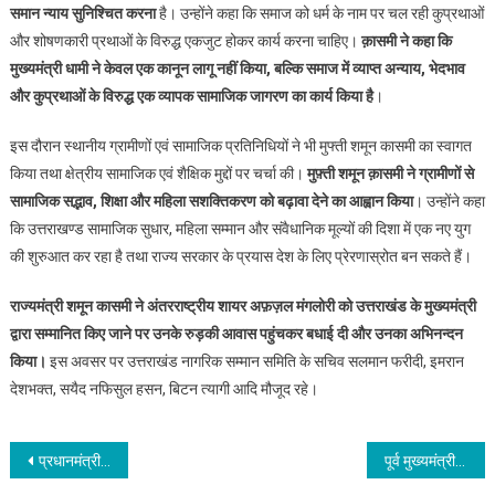
समान न्याय सुनिश्चित करना
है। उन्होंने कहा कि समाज को धर्म के नाम पर चल रही कुप्रथाओं
और शोषणकारी प्रथाओं के विरुद्ध एकजुट होकर कार्य करना चाहिए।
क़ासमी ने कहा कि
मुख्यमंत्री धामी ने केवल एक कानून लागू नहीं किया, बल्कि समाज में व्याप्त अन्याय, भेदभाव
और कुप्रथाओं के विरुद्ध एक व्यापक सामाजिक जागरण का कार्य किया है
।
इस दौरान स्थानीय ग्रामीणों एवं सामाजिक प्रतिनिधियों ने भी मुफ्ती शमून कासमी का स्वागत
किया तथा क्षेत्रीय सामाजिक एवं शैक्षिक मुद्दों पर चर्चा की।
मुफ़्ती शमून क़ासमी ने ग्रामीणों से
सामाजिक सद्भाव, शिक्षा और महिला सशक्तिकरण को बढ़ावा देने का आह्वान किया
। उन्होंने कहा
कि उत्तराखण्ड सामाजिक सुधार, महिला सम्मान और संवैधानिक मूल्यों की दिशा में एक नए युग
की शुरुआत कर रहा है तथा राज्य सरकार के प्रयास देश के लिए प्रेरणास्रोत बन सकते हैं।
राज्यमंत्री शमून कासमी ने अंतरराष्ट्रीय शायर अफ़ज़ल मंगलोरी को उत्तराखंड के मुख्यमंत्री
द्वारा सम्मानित किए जाने पर उनके रुड़की आवास पहुंचकर बधाई दी और उनका अभिनन्दन
किया।
इस अवसर पर उत्तराखंड नागरिक सम्मान समिति के सचिव सलमान फरीदी, इमरान
देशभक्त, सयैद नफिसुल हसन, बिटन त्यागी आदि मौजूद रहे।
Post navigation
प्रधानमंत्री मोदी के आह्वान पर अमल करें देशवासी-महामंडलेश्वर स्वामी गर्व गिरी
पूर्व मुख्यमंत्री मेजर जनरल बी.सी. खंडूड़ी के निधन पर सीएम धामी ने जताया गहरा शोक