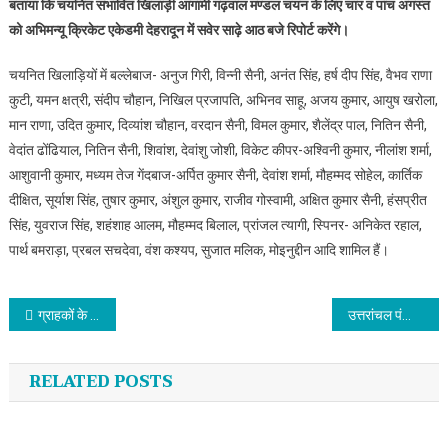
बताया कि चयनित संभावित खिलाड़ी आगामी गढ़वाल मण्डल चयन के लिए चार व पांच अगस्त
को अभिमन्यू क्रिकेट एकेडमी देहरादून में सवेर साढ़े आठ बजे रिपोर्ट करेंगे।
चयनित खिलाड़ियों में बल्लेबाज- अनुज गिरी, विन्नी सैनी, अनंत सिंह, हर्ष दीप सिंह, वैभव राणा
कुटी, यमन क्षत्री, संदीप चौहान, निखिल प्रजापति, अभिनव साहू, अजय कुमार, आयुष खरोला,
मान राणा, उदित कुमार, दिव्यांश चौहान, वरदान सैनी, विमल कुमार, शैलेंद्र पाल, नितिन सैनी,
वेदांत ढोंढियाल, नितिन सैनी, शिवांश, देवांशु जोशी, विकेट कीपर-अश्विनी कुमार, नीलांश शर्मा,
आशुवानी कुमार, मध्यम तेज गेंदबाज-अर्पित कुमार सैनी, देवांश शर्मा, मौहम्मद सोहेल, कार्तिक
दीक्षित, सूर्याश सिंह, तुषार कुमार, अंशुल कुमार, राजीव गोस्वामी, अक्षित कुमार सैनी, हंसप्रीत
सिंह, युवराज सिंह, शहंशाह आलम, मौहम्मद बिलाल, प्रांजल त्यागी, स्पिनर- अनिकेत रहाल,
पार्थ बमराड़ा, प्रबल सचदेवा, वंश कश्यप, सुजात मलिक, मोइनुद्दीन आदि शामिल हैं।
Post navigation
ग्राहकों के साथ बेहतर व्यवहार व त्वरित बैंकिंग सेवा ही बैंक की असली पहचान : अनिरूद्ध भाटी
उत्तरांचल पंजाबी महासभा के संयोजन में बुजुर्गो को लगाए गए वैक्सीन के टीके
RELATED POSTS