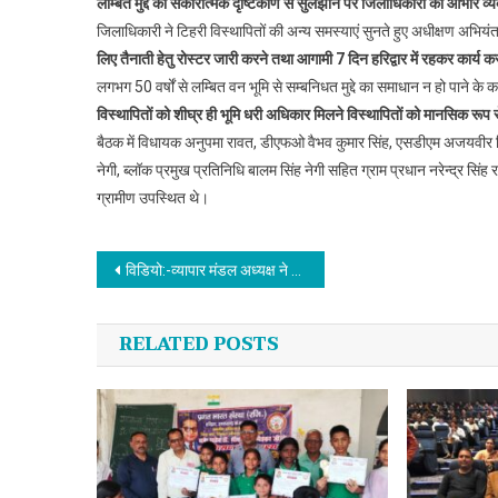
लम्बित मुद्दे को सकारात्मक दृष्टिकोण से सुलझाने पर जिलाधिकारी का आभार व्
जिलाधिकारी ने टिहरी विस्थापितों की अन्य समस्याएं सुनते हुए अधीक्षण अभियंत
लिए तैनाती हेतु रोस्टर जारी करने तथा आगामी 7 दिन हरिद्वार में रहकर कार्य करा
लगभग 50 वर्षों से लम्बित वन भूमि से सम्बनिधत मुद्दे का समाधान न हो पाने के क
विस्थापितों को शीघ्र ही भूमि धरी अधिकार मिलने विस्थापितों को मानसिक रूप स
बैठक में विधायक अनुपमा रावत, डीएफओ वैभव कुमार सिंह, एसडीएम अजयवीर सिं
नेगी, ब्लॉक प्रमुख प्रतिनिधि बालम सिंह नेगी सहित ग्राम प्रधान नरेन्द्र सि
ग्रामीण उपस्थित थे।
Post navigation
विडियो:-व्यापार मंडल अध्यक्ष ने की सड़कों दशा सुधारने की मांग
RELATED POSTS