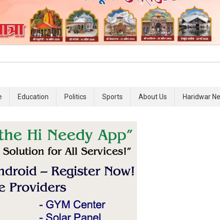
e
Education
Politics
Sports
About Us
Haridwar N