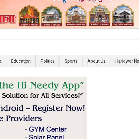
e
Education
Politics
Sports
About Us
Haridwar N