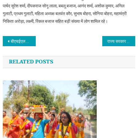
पार्षद सुरेश शर्मा, दीपकराज सोनू लाला, बबलू बजाज, आनंद शर्मा, अशोक कुमार, अनिल
गुलाटी, प्रथम गुलाटी, महिला अध्यक्ष बलवंत कौर, सुभाष बोहरा, सोनिया बोहरा, महामंत्री
निकिता अरोड़ा, लक्ष्मी, रिंकल बजाज सहित बड़ी संख्या में लोग शामिल रहे।
Post navigation
बीएचईएल में किया बीएमडी एवं पीएफटी जांच शिविर का आयोजन
राज्य सरकार की मातृ-पितृ तीर्थाटन योजना के तहत 32 श्रद्धालु करेंगे पांच दिन की यात्रा
RELATED POSTS