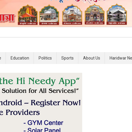
e
Education
Politics
Sports
About Us
Haridwar N