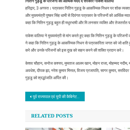
नितिन गुड्डू के परिजनों को आर्थिक मदद दे सरकार-राकेश वालिया
हरिद्वार, 3 अगस्त। पत्रकार नितिन गुड्डू के आकस्मिक निधन पर शोक व्यक्त 
और मुख्यमंत्री पुष्कर सिंह धामी से दिवंगत पत्रकार के परिजनों को आर्थिक मदद
कहा कि नितिन गुड्डू बहुत ही मधुरभाषी और मि लनसार व्यक्ति और तेजतर्रात
राकेश वालिया ने मुख्यमंत्री से मांग करते हुए कहा कि नितिन गुड्डु के परि
ने कहा कि नितिन गुड्डू के आकस्मिक निधन से पत्रकारिता जगत को जो क्षति हुई
करे और उनके परिजनों को इस दुख को सहन करने की शक्ति प्रदान करे।
केशव चौहान, सनोज कश्यप, मुमताज आलम खान, मोहन राजा, मोहम्मद नदीम, मनोज
अवधेश, दीपक झा, नरेश कुमार मित्तल, विजय प्रजापति, सागर कुमार, सरविंदर कु
गुड्डू को श्रद्धांजलि अर्पित की।
Post navigation
पूर्व राज्यपाल एवं यूपी की कैबिनेट मंत्री बेबी रानी मौर्य ने स्वामी कैलाशानंद गिरी के सानिध्य में किया रूद्राभिषेक
RELATED POSTS