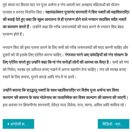
पूर्व संध्या पर बिरला घाट पर पूजा अर्चना व गंगा आरती कर असहाय महिलाओं को भोजन
प्रसाद व वस्त्र वितरित किए।
महामंडलेश्वर पूजानंद सरस्वती ने शिव भक्तों को महाशिवरात्रि
की बधाई देते हुए कहा कि सूक्ष्म आराधना से ही प्रसन्न होने वाले भगवान सदाशिव सदैव भक्तों
का कल्याण करते हैं
। उन्होंने कहा कि गरीब जरूरतमंदों की मदद करने से भगवान शिव बेहद
प्रसन्न होते हैं।
भगवान शिव की कृपा प्राप्त करने के लिए सभी को गरीब जरूरतमंदों की मदद करनी चाहिए और
दूसरों को भी इसके लिए प्रेरित करना चाहिए।
गंगाजल भरने आए कांवड़ियों को गंगा संरक्षण के
लिए प्रेरित करते हुए उन्होंने कहा कि मां गंगा करोड़ों लोगों की आस्था का केंद्र है
। सभी को गंगा
को निर्मल, स्वच्छ एवं अविरल बनाए रखने में अपना सहयोग देना चाहिए। गंगा को स्वच्छ बनाए
रखने के लिए कचरा, पुराने कपड़े आदि गंगा में ना डालें।
उन्होंने बताया कि श्रद्धालु भक्तों के साथ महाशिवरात्रि पर विशेष पूजा अर्चना कर विश्व
कल्याण की कामना के साथ भोलेनाथ का जलाभिषेक कर विश्व कल्याण की कामना की जाएगी।
इस अवसर पर हिमानीनंद सरस्वती, देवेंद्र पाल, विवेक, राज, सागर, अमित आदि शामिल रहे।
Post navigation
अंग्रेजी शराब सहित गिरफ्तार
विडियो :-प्राकृतिक, दुष्प्रभाव रहित इलेक्ट्रोहोम्योपैथी औषधीयां रोगियों को प्रदान करती हैं जीवनीय शक्ति-डा.केपीएस चौहान