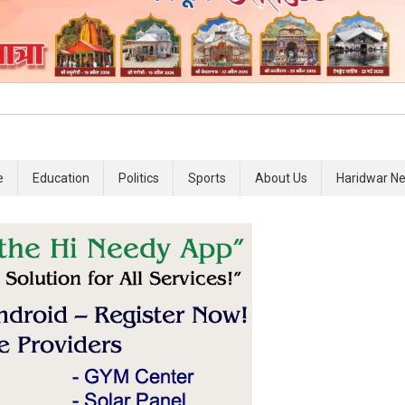
e
Education
Politics
Sports
About Us
Haridwar N