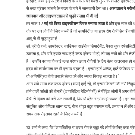
हरिद्वार: विश्व हाइपरटेंशन दिवस के अवसर पर मैक्स सुपर स्पेशलिटी हॉस्पि
से ब्लड प्रेशर जांचने के महत्व के बारे में जानकारी देना था।
अस्पताल ने मरीजों
खानपान और लाइफस्टाइल से जुड़ी सलाह भी दी गई।
हर साल
17 मई को विश्व हाइपरटेंशन दिवस मनाया जाता है और
इस साल की थीम
तौर पर उन लोगों के लिए जरूरी है जो डायबिटीज़ या हृदय रोग से पीड़ित हैं क्
आयु से भी जुड़ा हुआ है।
डॉ. प्रीति शर्मा, डायरेक्टर, कार्डियक साइंसेज डिपार्टमेंट, मैक्स सुपर स्पेशल
डालता है, और यदि इसके साथ हाई ब्लड प्रेशर भी हो, तो यह नसों को और ते
है। उन्होंने बताया कि हाई ब्लड प्रेशर हृदय रोगियों के लिए बेहद खतरनाक हो
हृदय की कार्यक्षमता पर भी प्रभाव पड़ता है। इससे हार्ट अटैक, हार्ट फेलियर या 
तो अनियंत्रित बीपी उसकी सेहत को और ज्यादा बिगाड़ सकता है।“
अगर लंबे समय तक ब्लड प्रेशर (बीपी) हाई रहे, तो इससे किडनी की नसें सिक
होने वाली आंखों की बीमारी (डायबिटिक रेटिनोपैथी) से पीड़ित लोगों में अगर ब
बीपी से दिमाग की नसें फट सकती हैं, जिससे ब्रेन स्ट्रोक हो सकता है। इन ख
संतुलित और पौष्टिक खाना खाएं, रोज थोड़ा बहुत व्यायाम करें, तनाव न लें और 
समय तक सेहतमंद रहने के लिए जरूरी है।
डॉ. शर्मा ने कहा, कि “डायबिटीज़ या हृदय रोग से जूझ रहे लोगों के लिए ब्लड