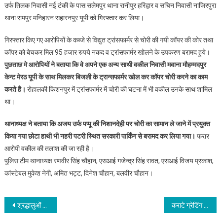
उर्फ तिलक निवासी नई टंकी के पास सलेमपुर थाना रानीपुर हरिद्वार व सचिन निवासी नाजिरपुरा
थाना रामपुर मनिहारन सहारनपुर यूपी को गिरफ्तार कर लिया।
गिरफ्तार किए गए आरोपियों के कब्जे से विद्युत ट्रांसफार्मर से चोरी की गयी कॉपर की कोर तथा
कॉपर को बेचकर मिल 95 हजार रुपये नकद व ट्रांसफार्मर खोलने के उपकरण बरामद हुये।
पुछताछ मे आरोपियों ने बताया कि वे अपने एक अन्य साथी वकील निवासी मवाना मौहम्मदपुर
केन्ट मेरठ यूपी के साथ मिलकर बिजली के ट्रान्सफार्मर खोल कर कॉपर चोरी करने का काम
करते है।
रोहालकी किशनपुर में ट्रांसफार्मर में चोरी की घटना में भी वकील उनके साथ शामिल
था।
थानाध्यक्ष ने बताया कि अजय उर्फ पप्पू की निशानदेही पर चोरी का सामान ले जाने में प्रयुक्त
किया गया छोटा हाथी भी नहरी पटरी स्थित सरकारी पार्किंग से बरामद कर लिया गया।
फरार
आरोपी वकील की तलाश की जा रही है।
पुलिस टीम थानाध्यक्ष रणवीर सिंह चौहान, एसआई गजेन्द्र सिंह रावत, एसआई विजय प्रकाश,
कांस्टेबल मुकेश नेगी, अमित भट्ट, दिनेश चौहान, बलवीर चौहान।
Post navigation
श्रद्धालुओं में दहशत,जंगली हाथी के हमले से फक्कड़ बाबा की मौत
कराटे ग्रेडिंग एंड डेमोंस्ट्रेशन शो में पांच खिलाड़ियों ने जीती ब्लैक बेल्ट